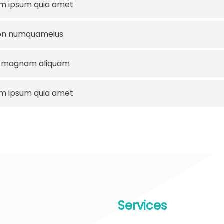
em ipsum quia amet
 non numquameius
re magnam aliquam
em ipsum quia amet
Services