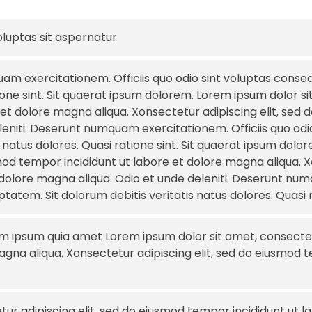
uptas sit aspernatur
am exercitationem. Officiis quo odio sint voluptas conseq
tione sint. Sit quaerat ipsum dolorem. Lorem ipsum dolor si
et dolore magna aliqua. Xonsectetur adipiscing elit, sed 
leniti. Deserunt numquam exercitationem. Officiis quo odi
s natus dolores. Quasi ratione sint. Sit quaerat ipsum dolo
mod tempor incididunt ut labore et dolore magna aliqua. Xo
dolore magna aliqua. Odio et unde deleniti. Deserunt num
tatem. Sit dolorum debitis veritatis natus dolores. Quasi 
m ipsum quia amet Lorem ipsum dolor sit amet, consectetu
gna aliqua. Xonsectetur adipiscing elit, sed do eiusmod t
ur adipiscing elit, sed do eiusmod tempor incididunt ut l